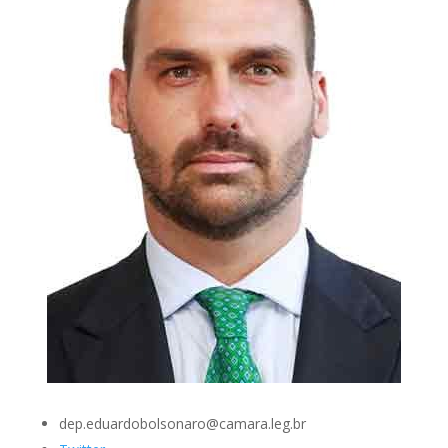
dep.eduardobolsonaro@camara.leg.br