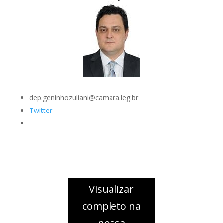
dep.geninhozuliani@camara.leg.br
Twitter
–
Visualizar
completo na
nossa