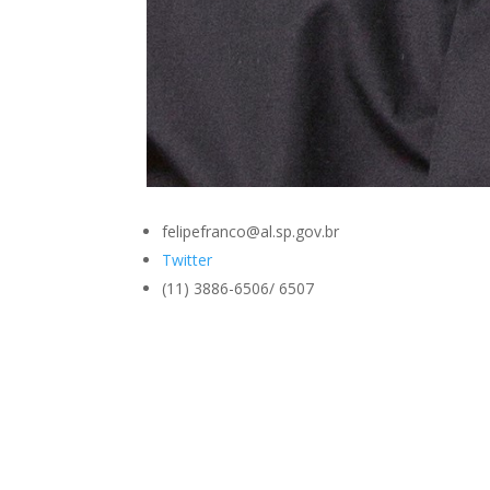
felipefranco@al.sp.gov.br
Twitter
(11) 3886-6506/ 6507