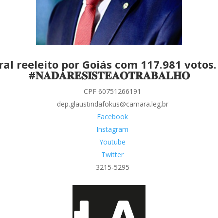
al reeleito por Goiás com 117.981 votos.
#𝐍𝐀𝐃𝐀𝐑𝐄𝐒𝐈𝐒𝐓𝐄𝐀𝐎𝐓𝐑𝐀𝐁𝐀𝐋𝐇𝐎
CPF 60751266191
dep.glaustindafokus@camara.leg.br
Facebook
Instagram
Youtube
Twitter
3215-5295