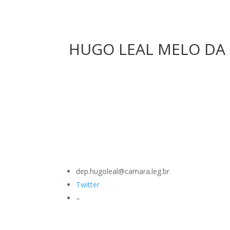
HUGO LEAL MELO DA S
dep.hugoleal@camara.leg.br
Twitter
–