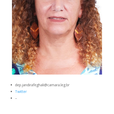
dep.jandirafeghali@camara.leg.br
Twitter
–