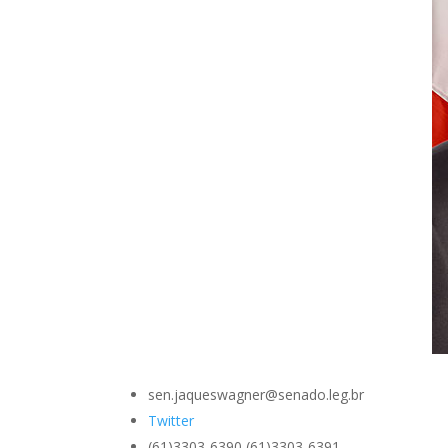
sen.jaqueswagner@senado.leg.br
Twitter
(61)3303-6390,(61)3303-6391,