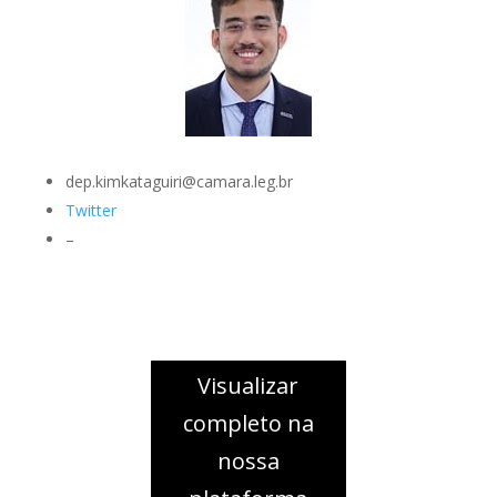
dep.kimkataguiri@camara.leg.br
Twitter
–
Visualizar
completo na
nossa