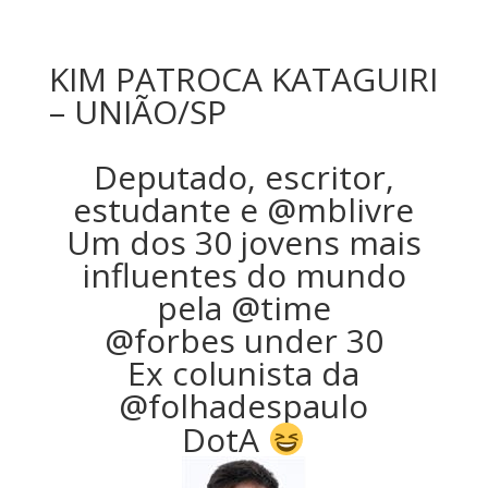
KIM PATROCA KATAGUIRI
– UNIÃO/SP
Deputado, escritor,
estudante e @mblivre
Um dos 30 jovens mais
influentes do mundo
pela @time
@forbes under 30
Ex colunista da
@folhadespaulo
DotA