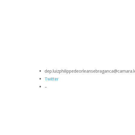
dep.luizphilippedeorleansebraganca@camara.l
Twitter
–