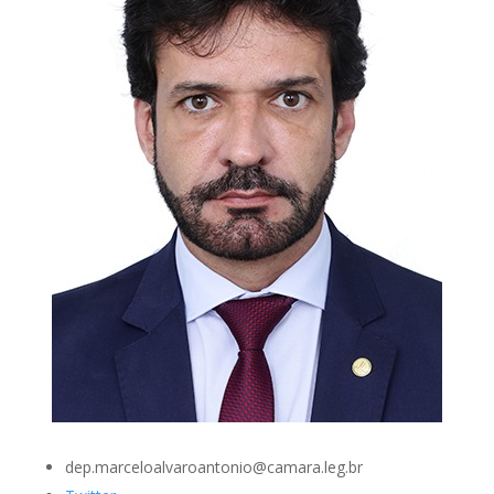
dep.marceloalvaroantonio@camara.leg.br