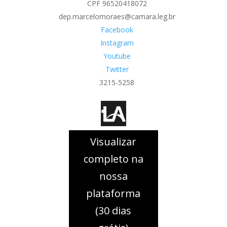
CPF 96520418072
dep.marcelomoraes@camara.leg.br
Facebook
Instagram
Youtube
Twitter
3215-5258
Visualizar
completo na
nossa
plataforma
(30 dias