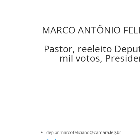
MARCO ANTÔNIO FELI
Pastor, reeleito Dep
mil votos, Presid
dep.pr.marcofeliciano@camara.leg.br