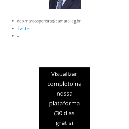
dep.marcospereira@camara.leg.br
Twitter
–
Visualizar
completo na
nossa
plataforma
(30 dias
grátis)