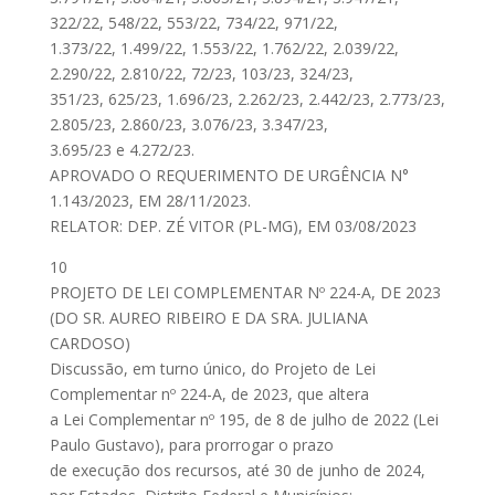
322/22, 548/22, 553/22, 734/22, 971/22,
1.373/22, 1.499/22, 1.553/22, 1.762/22, 2.039/22,
2.290/22, 2.810/22, 72/23, 103/23, 324/23,
351/23, 625/23, 1.696/23, 2.262/23, 2.442/23, 2.773/23,
2.805/23, 2.860/23, 3.076/23, 3.347/23,
3.695/23 e 4.272/23.
APROVADO O REQUERIMENTO DE URGÊNCIA N°
1.143/2023, EM 28/11/2023.
RELATOR: DEP. ZÉ VITOR (PL-MG), EM 03/08/2023
10
PROJETO DE LEI COMPLEMENTAR Nº 224-A, DE 2023
(DO SR. AUREO RIBEIRO E DA SRA. JULIANA
CARDOSO)
Discussão, em turno único, do Projeto de Lei
Complementar nº 224-A, de 2023, que altera
a Lei Complementar nº 195, de 8 de julho de 2022 (Lei
Paulo Gustavo), para prorrogar o prazo
de execução dos recursos, até 30 de junho de 2024,