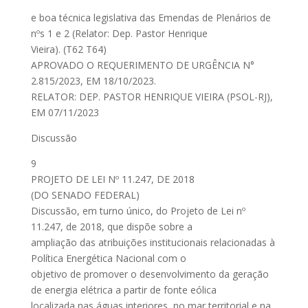
e boa técnica legislativa das Emendas de Plenários de
nºs 1 e 2 (Relator: Dep. Pastor Henrique
Vieira). (T62 T64)
APROVADO O REQUERIMENTO DE URGÊNCIA N°
2.815/2023, EM 18/10/2023.
RELATOR: DEP. PASTOR HENRIQUE VIEIRA (PSOL-RJ),
EM 07/11/2023
Discussão
9
PROJETO DE LEI Nº 11.247, DE 2018
(DO SENADO FEDERAL)
Discussão, em turno único, do Projeto de Lei nº
11.247, de 2018, que dispõe sobre a
ampliação das atribuições institucionais relacionadas à
Política Energética Nacional com o
objetivo de promover o desenvolvimento da geração
de energia elétrica a partir de fonte eólica
localizada nas águas interiores, no mar territorial e na