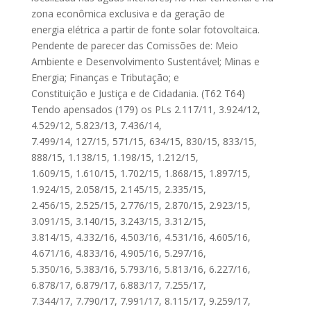
zona econômica exclusiva e da geração de
energia elétrica a partir de fonte solar fotovoltaica.
Pendente de parecer das Comissões de: Meio
Ambiente e Desenvolvimento Sustentável; Minas e
Energia; Finanças e Tributação; e
Constituição e Justiça e de Cidadania. (T62 T64)
Tendo apensados (179) os PLs 2.117/11, 3.924/12,
4.529/12, 5.823/13, 7.436/14,
7.499/14, 127/15, 571/15, 634/15, 830/15, 833/15,
888/15, 1.138/15, 1.198/15, 1.212/15,
1.609/15, 1.610/15, 1.702/15, 1.868/15, 1.897/15,
1.924/15, 2.058/15, 2.145/15, 2.335/15,
2.456/15, 2.525/15, 2.776/15, 2.870/15, 2.923/15,
3.091/15, 3.140/15, 3.243/15, 3.312/15,
3.814/15, 4.332/16, 4.503/16, 4.531/16, 4.605/16,
4.671/16, 4.833/16, 4.905/16, 5.297/16,
5.350/16, 5.383/16, 5.793/16, 5.813/16, 6.227/16,
6.878/17, 6.879/17, 6.883/17, 7.255/17,
7.344/17, 7.790/17, 7.991/17, 8.115/17, 9.259/17,