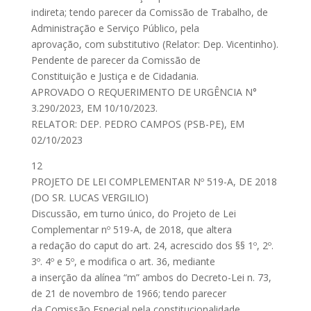
indireta; tendo parecer da Comissão de Trabalho, de
Administração e Serviço Público, pela
aprovação, com substitutivo (Relator: Dep. Vicentinho).
Pendente de parecer da Comissão de
Constituição e Justiça e de Cidadania.
APROVADO O REQUERIMENTO DE URGÊNCIA N°
3.290/2023, EM 10/10/2023.
RELATOR: DEP. PEDRO CAMPOS (PSB-PE), EM
02/10/2023
12
PROJETO DE LEI COMPLEMENTAR Nº 519-A, DE 2018
(DO SR. LUCAS VERGILIO)
Discussão, em turno único, do Projeto de Lei
Complementar nº 519-A, de 2018, que altera
a redação do caput do art. 24, acrescido dos §§ 1º, 2º.
3º. 4º e 5º, e modifica o art. 36, mediante
a inserção da alínea “m” ambos do Decreto-Lei n. 73,
de 21 de novembro de 1966; tendo parecer
da Comissão Especial pela constitucionalidade,