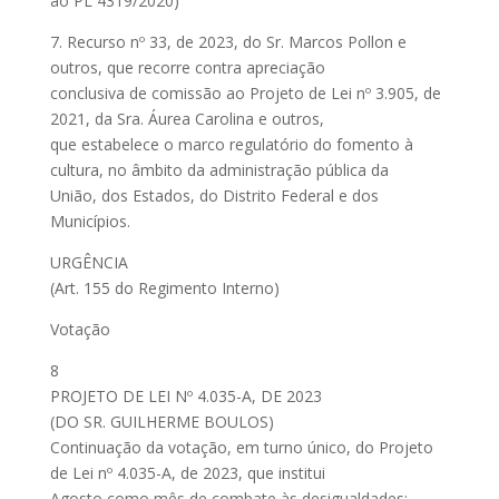
ao PL 4319/2020)
7. Recurso nº 33, de 2023, do Sr. Marcos Pollon e
outros, que recorre contra apreciação
conclusiva de comissão ao Projeto de Lei nº 3.905, de
2021, da Sra. Áurea Carolina e outros,
que estabelece o marco regulatório do fomento à
cultura, no âmbito da administração pública da
União, dos Estados, do Distrito Federal e dos
Municípios.
URGÊNCIA
(Art. 155 do Regimento Interno)
Votação
8
PROJETO DE LEI Nº 4.035-A, DE 2023
(DO SR. GUILHERME BOULOS)
Continuação da votação, em turno único, do Projeto
de Lei nº 4.035-A, de 2023, que institui
Agosto como mês de combate às desigualdades;