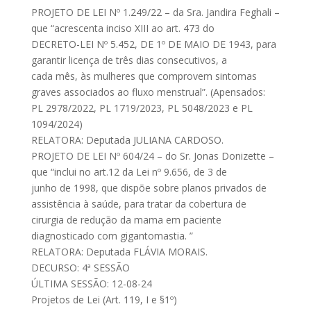
PROJETO DE LEI Nº 1.249/22 – da Sra. Jandira Feghali –
que “acrescenta inciso XIII ao art. 473 do
DECRETO-LEI Nº 5.452, DE 1º DE MAIO DE 1943, para
garantir licença de três dias consecutivos, a
cada mês, às mulheres que comprovem sintomas
graves associados ao fluxo menstrual”. (Apensados:
PL 2978/2022, PL 1719/2023, PL 5048/2023 e PL
1094/2024)
RELATORA: Deputada JULIANA CARDOSO.
PROJETO DE LEI Nº 604/24 – do Sr. Jonas Donizette –
que “inclui no art.12 da Lei nº 9.656, de 3 de
junho de 1998, que dispõe sobre planos privados de
assistência à saúde, para tratar da cobertura de
cirurgia de redução da mama em paciente
diagnosticado com gigantomastia. ”
RELATORA: Deputada FLÁVIA MORAIS.
DECURSO: 4ª SESSÃO
ÚLTIMA SESSÃO: 12-08-24
Projetos de Lei (Art. 119, I e §1º)