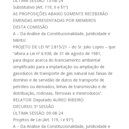
ÚLTIMA SESSÃO: 13-08-24
Substitutivo (Art. 119, II e §1º)
AS PROPOSIÇÕES ABAIXO SOMENTE RECEBERÃO
EMENDAS APRESENTADAS POR MEMBROS
DESTA COMISSÃO
A – Da Análise da Constitucionalidade, Juridicidade e
Mérito:
PROJETO DE LEI Nº 2.815/21 – do Sr. Julio Lopes – que
“altera a Lei nº 6.938, de 31 de agosto de 1981,
para dispor acerca do licenciamento ambiental
simplificado para a implantação ou ampliação de
gasodutos de transporte de gás natural nas faixas de
domínio e de servidão de dutos de transporte de
petróleo ou derivados, linhas de transmissão e de
distribuição, rodovias, ferrovias e minerodutos”.
RELATOR: Deputado AUREO RIBEIRO.
DECURSO: 5ª SESSÃO
ÚLTIMA SESSÃO: 09-08-24
Projetos de Lei (Art. 119, I e §1º)
A – Da Análise da Constitucionalidade, Juridicidade e