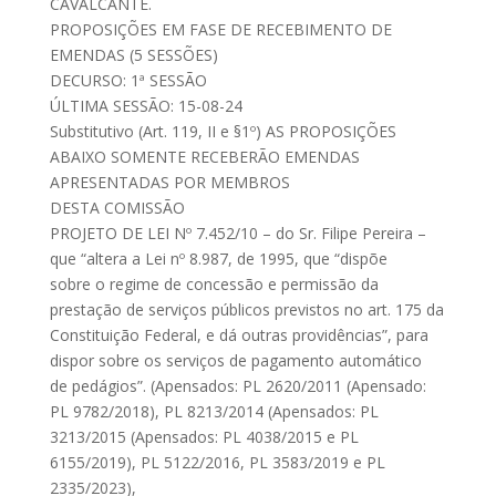
CAVALCANTE.
PROPOSIÇÕES EM FASE DE RECEBIMENTO DE
EMENDAS (5 SESSÕES)
DECURSO: 1ª SESSÃO
ÚLTIMA SESSÃO: 15-08-24
Substitutivo (Art. 119, II e §1º) AS PROPOSIÇÕES
ABAIXO SOMENTE RECEBERÃO EMENDAS
APRESENTADAS POR MEMBROS
DESTA COMISSÃO
PROJETO DE LEI Nº 7.452/10 – do Sr. Filipe Pereira –
que “altera a Lei nº 8.987, de 1995, que “dispõe
sobre o regime de concessão e permissão da
prestação de serviços públicos previstos no art. 175 da
Constituição Federal, e dá outras providências”, para
dispor sobre os serviços de pagamento automático
de pedágios”. (Apensados: PL 2620/2011 (Apensado:
PL 9782/2018), PL 8213/2014 (Apensados: PL
3213/2015 (Apensados: PL 4038/2015 e PL
6155/2019), PL 5122/2016, PL 3583/2019 e PL
2335/2023),