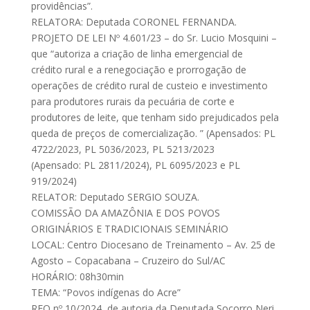
providências”.
RELATORA: Deputada CORONEL FERNANDA.
PROJETO DE LEI Nº 4.601/23 – do Sr. Lucio Mosquini –
que “autoriza a criação de linha emergencial de
crédito rural e a renegociação e prorrogação de
operações de crédito rural de custeio e investimento
para produtores rurais da pecuária de corte e
produtores de leite, que tenham sido prejudicados pela
queda de preços de comercialização. ” (Apensados: PL
4722/2023, PL 5036/2023, PL 5213/2023
(Apensado: PL 2811/2024), PL 6095/2023 e PL
919/2024)
RELATOR: Deputado SERGIO SOUZA.
COMISSÃO DA AMAZÔNIA E DOS POVOS
ORIGINÁRIOS E TRADICIONAIS SEMINÁRIO
LOCAL: Centro Diocesano de Treinamento – Av. 25 de
Agosto – Copacabana – Cruzeiro do Sul/AC
HORÁRIO: 08h30min
TEMA: “Povos indígenas do Acre”
REQ nº 10/2024, de autoria da Deputada Socorro Neri,