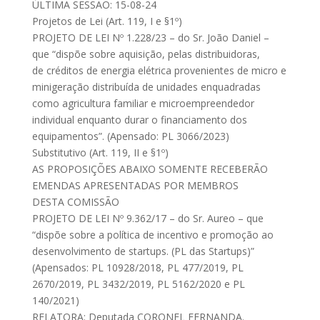
ÚLTIMA SESSÃO: 15-08-24
Projetos de Lei (Art. 119, I e §1º)
PROJETO DE LEI Nº 1.228/23 – do Sr. João Daniel –
que “dispõe sobre aquisição, pelas distribuidoras,
de créditos de energia elétrica provenientes de micro e
minigeração distribuída de unidades enquadradas
como agricultura familiar e microempreendedor
individual enquanto durar o financiamento dos
equipamentos”. (Apensado: PL 3066/2023)
Substitutivo (Art. 119, II e §1º)
AS PROPOSIÇÕES ABAIXO SOMENTE RECEBERÃO
EMENDAS APRESENTADAS POR MEMBROS
DESTA COMISSÃO
PROJETO DE LEI Nº 9.362/17 – do Sr. Aureo – que
“dispõe sobre a política de incentivo e promoção ao
desenvolvimento de startups. (PL das Startups)”
(Apensados: PL 10928/2018, PL 477/2019, PL
2670/2019, PL 3432/2019, PL 5162/2020 e PL
140/2021)
RELATORA: Deputada CORONEL FERNANDA.