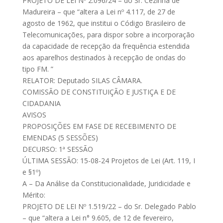
PROJETO DE LEI Nº 2.096/24 – do Sr. Cezinha de
Madureira – que “altera a Lei nº 4.117, de 27 de
agosto de 1962, que institui o Código Brasileiro de
Telecomunicações, para dispor sobre a incorporação
da capacidade de recepção da frequência estendida
aos aparelhos destinados à recepção de ondas do
tipo FM. ”
RELATOR: Deputado SILAS CÂMARA.
COMISSÃO DE CONSTITUIÇÃO E JUSTIÇA E DE
CIDADANIA
AVISOS
PROPOSIÇÕES EM FASE DE RECEBIMENTO DE
EMENDAS (5 SESSÕES)
DECURSO: 1ª SESSÃO
ÚLTIMA SESSÃO: 15-08-24 Projetos de Lei (Art. 119, I
e §1º)
A – Da Análise da Constitucionalidade, Juridicidade e
Mérito:
PROJETO DE LEI Nº 1.519/22 – do Sr. Delegado Pablo
– que “altera a Lei n° 9.605, de 12 de fevereiro,