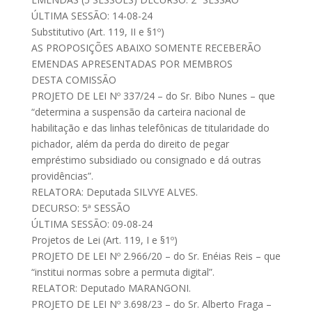
ÚLTIMA SESSÃO: 14-08-24
Substitutivo (Art. 119, II e §1º)
AS PROPOSIÇÕES ABAIXO SOMENTE RECEBERÃO
EMENDAS APRESENTADAS POR MEMBROS
DESTA COMISSÃO
PROJETO DE LEI Nº 337/24 – do Sr. Bibo Nunes – que
“determina a suspensão da carteira nacional de
habilitação e das linhas telefônicas de titularidade do
pichador, além da perda do direito de pegar
empréstimo subsidiado ou consignado e dá outras
providências”.
RELATORA: Deputada SILVYE ALVES.
DECURSO: 5ª SESSÃO
ÚLTIMA SESSÃO: 09-08-24
Projetos de Lei (Art. 119, I e §1º)
PROJETO DE LEI Nº 2.966/20 – do Sr. Enéias Reis – que
“institui normas sobre a permuta digital”.
RELATOR: Deputado MARANGONI.
PROJETO DE LEI Nº 3.698/23 – do Sr. Alberto Fraga –