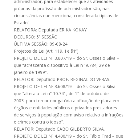
administrador, para estabelecer que as atividades
próprias da profissão de administrador são, nas
circunstâncias que menciona, considerada típicas de
Estado”.
RELATORA: Deputada ERIKA KOKAY.
DECURSO: 5ª SESSÃO
ÚLTIMA SESSÃO: 09-08-24
Projetos de Lei (Art. 119, I e §1º)
PROJETO DE LEI Nº 3.607/19 – do Sr. Ossesio Silva –
que “acrescenta dispositivo à Lei nº 9.784, 29 de
janeiro de 1999″.
RELATOR: Deputado PROF. REGINALDO VERAS.
PROJETO DE LEI Nº 3.608/19 – do Sr. Ossesio Silva –
que “altera a Lei n° 10.741, de 1° de outubro de
2003, para tornar obrigatória a afixação de placa em
órgãos e entidades públicos e privados prestadores
de serviços à população com aviso relativo a infrações
e crimes contra o idoso”.
RELATOR: Deputado CABO GILBERTO SILVA.
PROJETO DE LEI Nº 4.400/19 – do Sr. Fábio Trad – que