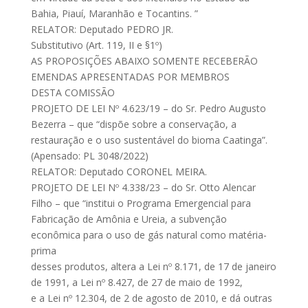
Bahia, Piauí, Maranhão e Tocantins. ”
RELATOR: Deputado PEDRO JR.
Substitutivo (Art. 119, II e §1º)
AS PROPOSIÇÕES ABAIXO SOMENTE RECEBERÃO
EMENDAS APRESENTADAS POR MEMBROS
DESTA COMISSÃO
PROJETO DE LEI Nº 4.623/19 – do Sr. Pedro Augusto
Bezerra – que “dispõe sobre a conservação, a
restauração e o uso sustentável do bioma Caatinga”.
(Apensado: PL 3048/2022)
RELATOR: Deputado CORONEL MEIRA.
PROJETO DE LEI Nº 4.338/23 – do Sr. Otto Alencar
Filho – que “institui o Programa Emergencial para
Fabricação de Amônia e Ureia, a subvenção
econômica para o uso de gás natural como matéria-
prima
desses produtos, altera a Lei nº 8.171, de 17 de janeiro
de 1991, a Lei nº 8.427, de 27 de maio de 1992,
e a Lei nº 12.304, de 2 de agosto de 2010, e dá outras