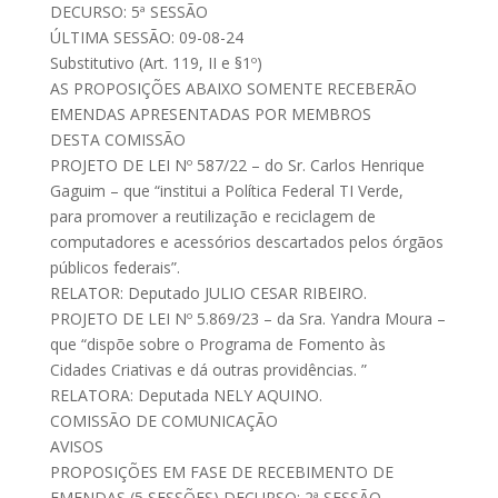
DECURSO: 5ª SESSÃO
ÚLTIMA SESSÃO: 09-08-24
Substitutivo (Art. 119, II e §1º)
AS PROPOSIÇÕES ABAIXO SOMENTE RECEBERÃO
EMENDAS APRESENTADAS POR MEMBROS
DESTA COMISSÃO
PROJETO DE LEI Nº 587/22 – do Sr. Carlos Henrique
Gaguim – que “institui a Política Federal TI Verde,
para promover a reutilização e reciclagem de
computadores e acessórios descartados pelos órgãos
públicos federais”.
RELATOR: Deputado JULIO CESAR RIBEIRO.
PROJETO DE LEI Nº 5.869/23 – da Sra. Yandra Moura –
que “dispõe sobre o Programa de Fomento às
Cidades Criativas e dá outras providências. ”
RELATORA: Deputada NELY AQUINO.
COMISSÃO DE COMUNICAÇÃO
AVISOS
PROPOSIÇÕES EM FASE DE RECEBIMENTO DE
EMENDAS (5 SESSÕES) DECURSO: 2ª SESSÃO