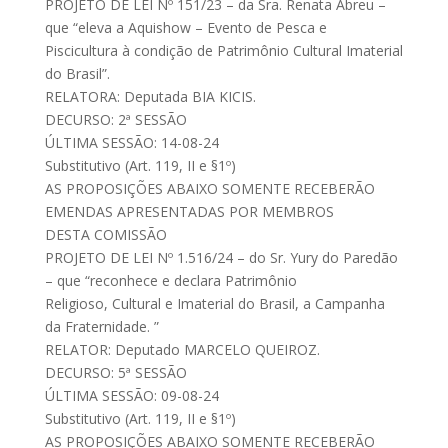
PROJETO DE LEI Nº 151/23 – da Sra. Renata Abreu –
que “eleva a Aquishow – Evento de Pesca e
Piscicultura à condição de Patrimônio Cultural Imaterial
do Brasil”.
RELATORA: Deputada BIA KICIS.
DECURSO: 2ª SESSÃO
ÚLTIMA SESSÃO: 14-08-24
Substitutivo (Art. 119, II e §1º)
AS PROPOSIÇÕES ABAIXO SOMENTE RECEBERÃO
EMENDAS APRESENTADAS POR MEMBROS
DESTA COMISSÃO
PROJETO DE LEI Nº 1.516/24 – do Sr. Yury do Paredão
– que “reconhece e declara Patrimônio
Religioso, Cultural e Imaterial do Brasil, a Campanha
da Fraternidade. ”
RELATOR: Deputado MARCELO QUEIROZ.
DECURSO: 5ª SESSÃO
ÚLTIMA SESSÃO: 09-08-24
Substitutivo (Art. 119, II e §1º)
AS PROPOSIÇÕES ABAIXO SOMENTE RECEBERÃO