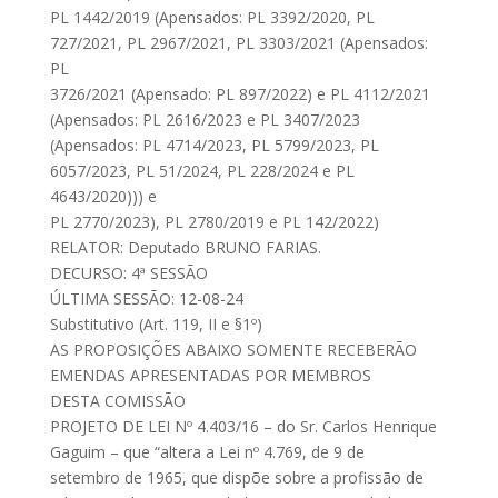
PL 1442/2019 (Apensados: PL 3392/2020, PL
727/2021, PL 2967/2021, PL 3303/2021 (Apensados:
PL
3726/2021 (Apensado: PL 897/2022) e PL 4112/2021
(Apensados: PL 2616/2023 e PL 3407/2023
(Apensados: PL 4714/2023, PL 5799/2023, PL
6057/2023, PL 51/2024, PL 228/2024 e PL
4643/2020))) e
PL 2770/2023), PL 2780/2019 e PL 142/2022)
RELATOR: Deputado BRUNO FARIAS.
DECURSO: 4ª SESSÃO
ÚLTIMA SESSÃO: 12-08-24
Substitutivo (Art. 119, II e §1º)
AS PROPOSIÇÕES ABAIXO SOMENTE RECEBERÃO
EMENDAS APRESENTADAS POR MEMBROS
DESTA COMISSÃO
PROJETO DE LEI Nº 4.403/16 – do Sr. Carlos Henrique
Gaguim – que “altera a Lei nº 4.769, de 9 de
setembro de 1965, que dispõe sobre a profissão de