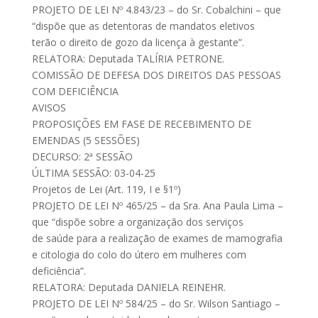
PROJETO DE LEI Nº 4.843/23 – do Sr. Cobalchini – que
“dispõe que as detentoras de mandatos eletivos
terão o direito de gozo da licença à gestante”.
RELATORA: Deputada TALÍRIA PETRONE.
COMISSÃO DE DEFESA DOS DIREITOS DAS PESSOAS
COM DEFICIÊNCIA
AVISOS
PROPOSIÇÕES EM FASE DE RECEBIMENTO DE
EMENDAS (5 SESSÕES)
DECURSO: 2ª SESSÃO
ÚLTIMA SESSÃO: 03-04-25
Projetos de Lei (Art. 119, I e §1º)
PROJETO DE LEI Nº 465/25 – da Sra. Ana Paula Lima –
que “dispõe sobre a organização dos serviços
de saúde para a realização de exames de mamografia
e citologia do colo do útero em mulheres com
deficiência”.
RELATORA: Deputada DANIELA REINEHR.
PROJETO DE LEI Nº 584/25 – do Sr. Wilson Santiago –