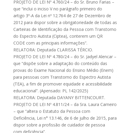
PROJETO DE LEI Nº 4.760/24 – do Sr. Bruno Farias –
que “inclui o inciso V no parágrafo primeiro do
artigo 3º-A da Lei nº 12.764 de 27 de Dezembro de
2012 para dispor sobre a obrigatoriedade de todas as
Carteiras de Identificação da Pessoa com Transtorno
do Espectro Autista (Ciptea), conterem um QR
CODE com as principais informações”.
RELATORA: Deputada CLARISSA TÉRCIO.
PROJETO DE LEI Nº 4.780/24 – do Sr. Jadyel Alencar –
que “dispõe sobre a adaptação do conteúdo das
provas do Exame Nacional do Ensino Médio (Enem)
para pessoas com Transtorno do Espectro Autista
(TEA), a fim de promover equidade e acessibilidade
educacional”. (Apensado: PL 142/2025)
RELATORA: Deputada DAYANY BITTENCOURT.
PROJETO DE LEI Nº 4.811/24 – da Sra. Laura Carneiro
– que “altera o Estatuto da Pessoa com
Deficiência, Lei n° 13.146, de 6 de julho de 2015, para
dispor sobre a profissão de cuidador de pessoa
com deficiência”.