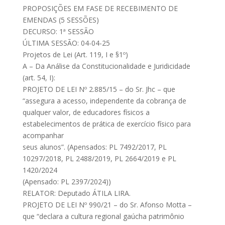
PROPOSIÇÕES EM FASE DE RECEBIMENTO DE
EMENDAS (5 SESSÕES)
DECURSO: 1ª SESSÃO
ÚLTIMA SESSÃO: 04-04-25
Projetos de Lei (Art. 119, I e §1º)
A – Da Análise da Constitucionalidade e Juridicidade
(art. 54, I):
PROJETO DE LEI Nº 2.885/15 – do Sr. Jhc – que
“assegura a acesso, independente da cobrança de
qualquer valor, de educadores físicos a
estabelecimentos de prática de exercício físico para
acompanhar
seus alunos”. (Apensados: PL 7492/2017, PL
10297/2018, PL 2488/2019, PL 2664/2019 e PL
1420/2024
(Apensado: PL 2397/2024))
RELATOR: Deputado ÁTILA LIRA.
PROJETO DE LEI Nº 990/21 – do Sr. Afonso Motta –
que “declara a cultura regional gaúcha patrimônio