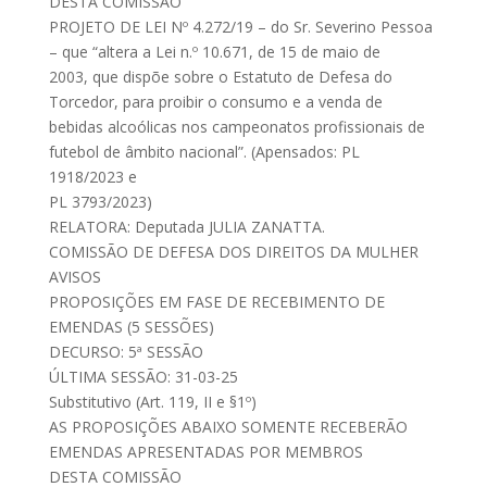
DESTA COMISSÃO
PROJETO DE LEI Nº 4.272/19 – do Sr. Severino Pessoa
– que “altera a Lei n.º 10.671, de 15 de maio de
2003, que dispõe sobre o Estatuto de Defesa do
Torcedor, para proibir o consumo e a venda de
bebidas alcoólicas nos campeonatos profissionais de
futebol de âmbito nacional”. (Apensados: PL
1918/2023 e
PL 3793/2023)
RELATORA: Deputada JULIA ZANATTA.
COMISSÃO DE DEFESA DOS DIREITOS DA MULHER
AVISOS
PROPOSIÇÕES EM FASE DE RECEBIMENTO DE
EMENDAS (5 SESSÕES)
DECURSO: 5ª SESSÃO
ÚLTIMA SESSÃO: 31-03-25
Substitutivo (Art. 119, II e §1º)
AS PROPOSIÇÕES ABAIXO SOMENTE RECEBERÃO
EMENDAS APRESENTADAS POR MEMBROS
DESTA COMISSÃO