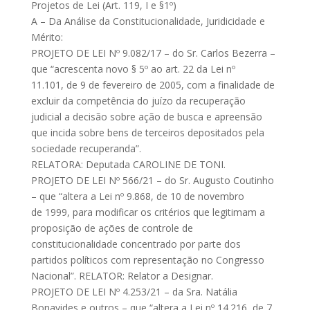
Projetos de Lei (Art. 119, I e §1º)
A – Da Análise da Constitucionalidade, Juridicidade e
Mérito:
PROJETO DE LEI Nº 9.082/17 – do Sr. Carlos Bezerra –
que “acrescenta novo § 5º ao art. 22 da Lei nº
11.101, de 9 de fevereiro de 2005, com a finalidade de
excluir da competência do juízo da recuperação
judicial a decisão sobre ação de busca e apreensão
que incida sobre bens de terceiros depositados pela
sociedade recuperanda”.
RELATORA: Deputada CAROLINE DE TONI.
PROJETO DE LEI Nº 566/21 – do Sr. Augusto Coutinho
– que “altera a Lei nº 9.868, de 10 de novembro
de 1999, para modificar os critérios que legitimam a
proposição de ações de controle de
constitucionalidade concentrado por parte dos
partidos políticos com representação no Congresso
Nacional”. RELATOR: Relator a Designar.
PROJETO DE LEI Nº 4.253/21 – da Sra. Natália
Bonavides e outros – que “altera a Lei nº 14.216, de 7