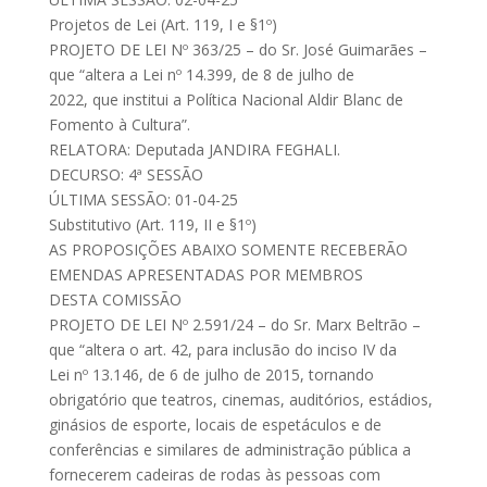
Projetos de Lei (Art. 119, I e §1º)
PROJETO DE LEI Nº 363/25 – do Sr. José Guimarães –
que “altera a Lei nº 14.399, de 8 de julho de
2022, que institui a Política Nacional Aldir Blanc de
Fomento à Cultura”.
RELATORA: Deputada JANDIRA FEGHALI.
DECURSO: 4ª SESSÃO
ÚLTIMA SESSÃO: 01-04-25
Substitutivo (Art. 119, II e §1º)
AS PROPOSIÇÕES ABAIXO SOMENTE RECEBERÃO
EMENDAS APRESENTADAS POR MEMBROS
DESTA COMISSÃO
PROJETO DE LEI Nº 2.591/24 – do Sr. Marx Beltrão –
que “altera o art. 42, para inclusão do inciso IV da
Lei nº 13.146, de 6 de julho de 2015, tornando
obrigatório que teatros, cinemas, auditórios, estádios,
ginásios de esporte, locais de espetáculos e de
conferências e similares de administração pública a
fornecerem cadeiras de rodas às pessoas com