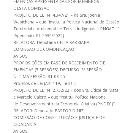
EMENDAS APRESENTADAS POR MEMBROS
DESTA COMISSÃO
PROJETO DE LEI Nº 4.347/21 – da Sra. Joenia
Wapichana – que “institui a Política Nacional de Gestão
Territorial e Ambiental de Terras Indígenas – PNGATI. ”
(Apensado: PL 2936/2022)
RELATORA: Deputada CÉLIA XAKRIABÁ.
COMISSÃO DE COMUNICAÇÃO
AVISOS
PROPOSIÇÕES EM FASE DE RECEBIMENTO DE
EMENDAS (5 SESSÕES) DECURSO: 5ª SESSÃO
ÚLTIMA SESSÃO: 31-03-25
Projetos de Lei (Art. 119, I e §1º)
PROJETO DE LEI Nº 2.732/22 – dos Srs. Lídice da Mata
e Marcelo Calero – que “institui Política Nacional
de Desenvolvimento da Economia Criativa (PNDEC)”.
RELATOR: Deputado PASTOR DINIZ.
COMISSÃO DE CONSTITUIÇÃO E JUSTIÇA E DE
CIDADANIA
AVISOS