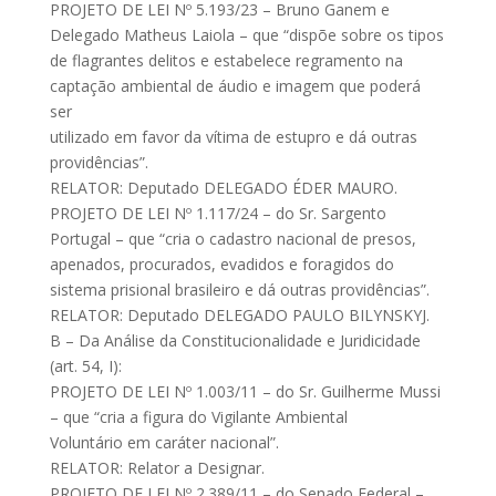
PROJETO DE LEI Nº 5.193/23 – Bruno Ganem e
Delegado Matheus Laiola – que “dispõe sobre os tipos
de flagrantes delitos e estabelece regramento na
captação ambiental de áudio e imagem que poderá
ser
utilizado em favor da vítima de estupro e dá outras
providências”.
RELATOR: Deputado DELEGADO ÉDER MAURO.
PROJETO DE LEI Nº 1.117/24 – do Sr. Sargento
Portugal – que “cria o cadastro nacional de presos,
apenados, procurados, evadidos e foragidos do
sistema prisional brasileiro e dá outras providências”.
RELATOR: Deputado DELEGADO PAULO BILYNSKYJ.
B – Da Análise da Constitucionalidade e Juridicidade
(art. 54, I):
PROJETO DE LEI Nº 1.003/11 – do Sr. Guilherme Mussi
– que “cria a figura do Vigilante Ambiental
Voluntário em caráter nacional”.
RELATOR: Relator a Designar.
PROJETO DE LEI Nº 2.389/11 – do Senado Federal –