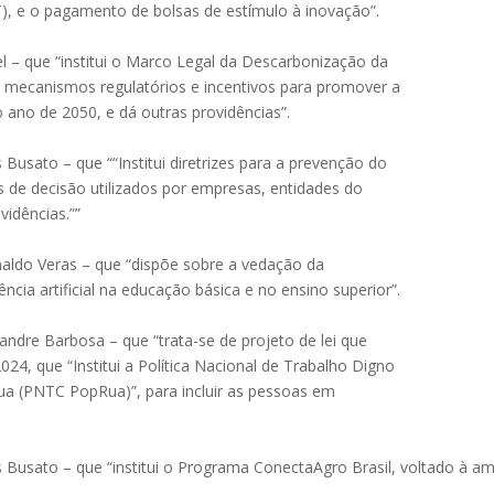
), e o pagamento de bolsas de estímulo à inovação”.
l – que “institui o Marco Legal da Descarbonização da
as, mecanismos regulatórios e incentivos para promover a
o ano de 2050, e dá outras providências”.
Busato – que ““Institui diretrizes para a prevenção do
 de decisão utilizados por empresas, entidades do
vidências.””
naldo Veras – que “dispõe sobre a vedação da
ncia artificial na educação básica e no ensino superior”.
ndre Barbosa – que “trata-se de projeto de lei que
 2024, que “Institui a Política Nacional de Trabalho Digno
ua (PNTC PopRua)”, para incluir as pessoas em
 Busato – que “institui o Programa ConectaAgro Brasil, voltado à am