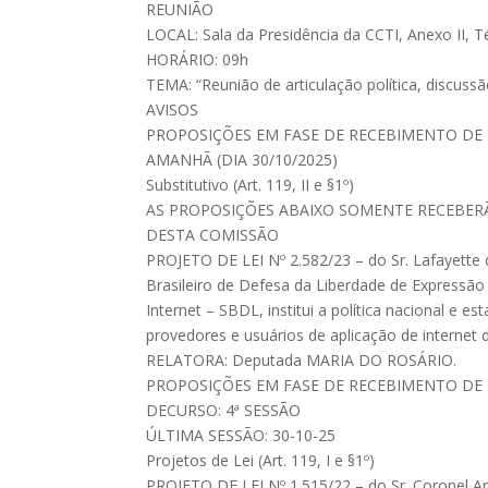
REUNIÃO
LOCAL: Sala da Presidência da CCTI, Anexo II, Té
HORÁRIO: 09h
TEMA: “Reunião de articulação política, discuss
AVISOS
PROPOSIÇÕES EM FASE DE RECEBIMENTO DE 
AMANHÃ (DIA 30/10/2025)
Substitutivo (Art. 119, II e §1º)
AS PROPOSIÇÕES ABAIXO SOMENTE RECEBE
DESTA COMISSÃO
PROJETO DE LEI Nº 2.582/23 – do Sr. Lafayette d
Brasileiro de Defesa da Liberdade de Expressão
Internet – SBDL, institui a política nacional e 
provedores e usuários de aplicação de interne
RELATORA: Deputada MARIA DO ROSÁRIO.
PROPOSIÇÕES EM FASE DE RECEBIMENTO DE 
DECURSO: 4ª SESSÃO
ÚLTIMA SESSÃO: 30-10-25
Projetos de Lei (Art. 119, I e §1º)
PROJETO DE LEI Nº 1.515/22 – do Sr. Coronel A