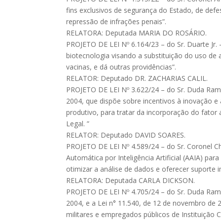
fins exclusivos de segurança do Estado, de defe
repressão de infrações penais”.
RELATORA: Deputada MARIA DO ROSÁRIO.
PROJETO DE LEI Nº 6.164/23 – do Sr. Duarte Jr.
biotecnologia visando a substituição do uso d
vacinas, e dá outras providências”.
RELATOR: Deputado DR. ZACHARIAS CALIL.
PROJETO DE LEI Nº 3.622/24 – do Sr. Duda Ramos
2004, que dispõe sobre incentivos à inovação e 
produtivo, para tratar da incorporação do fato
Legal. ”
RELATOR: Deputado DAVID SOARES.
PROJETO DE LEI Nº 4.589/24 – do Sr. Coronel Chr
Automática por Inteligência Artificial (AAIA) pa
otimizar a análise de dados e oferecer suporte i
RELATORA: Deputada CARLA DICKSON.
PROJETO DE LEI Nº 4.705/24 – do Sr. Duda Ramo
2004, e a Lei n° 11.540, de 12 de novembro de 2
militares e empregados públicos de Instituição C