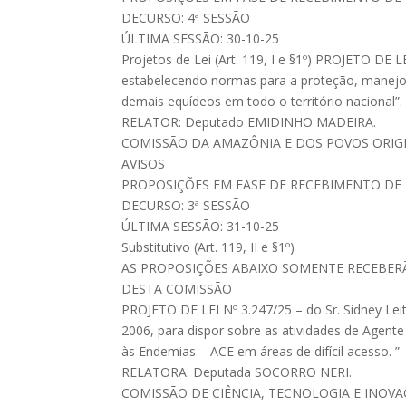
DECURSO: 4ª SESSÃO
ÚLTIMA SESSÃO: 30-10-25
Projetos de Lei (Art. 119, I e §1º) PROJETO DE LE
estabelecendo normas para a proteção, manejo
demais equídeos em todo o território nacional”.
RELATOR: Deputado EMIDINHO MADEIRA.
COMISSÃO DA AMAZÔNIA E DOS POVOS ORIGI
AVISOS
PROPOSIÇÕES EM FASE DE RECEBIMENTO DE 
DECURSO: 3ª SESSÃO
ÚLTIMA SESSÃO: 31-10-25
Substitutivo (Art. 119, II e §1º)
AS PROPOSIÇÕES ABAIXO SOMENTE RECEBE
DESTA COMISSÃO
PROJETO DE LEI Nº 3.247/25 – do Sr. Sidney Leite
2006, para dispor sobre as atividades de Agen
às Endemias – ACE em áreas de difícil acesso. ”
RELATORA: Deputada SOCORRO NERI.
COMISSÃO DE CIÊNCIA, TECNOLOGIA E INOV