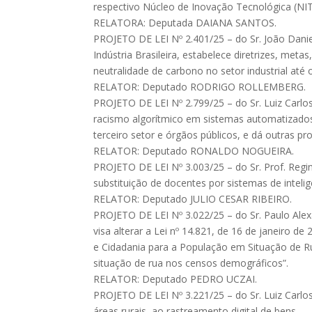
respectivo Núcleo de Inovação Tecnológica (NIT
RELATORA: Deputada DAIANA SANTOS.
PROJETO DE LEI Nº 2.401/25 – do Sr. João Danie
Indústria Brasileira, estabelece diretrizes, met
neutralidade de carbono no setor industrial até 
RELATOR: Deputado RODRIGO ROLLEMBERG.
PROJETO DE LEI Nº 2.799/25 – do Sr. Luiz Carlos 
racismo algorítmico em sistemas automatizados
terceiro setor e órgãos públicos, e dá outras pro
RELATOR: Deputado RONALDO NOGUEIRA.
PROJETO DE LEI Nº 3.003/25 – do Sr. Prof. Regi
substituição de docentes por sistemas de inteligê
RELATOR: Deputado JULIO CESAR RIBEIRO.
PROJETO DE LEI Nº 3.022/25 – do Sr. Paulo Alexa
visa alterar a Lei nº 14.821, de 16 de janeiro de
e Cidadania para a População em Situação de R
situação de rua nos censos demográficos”.
RELATOR: Deputado PEDRO UCZAI.
PROJETO DE LEI Nº 3.221/25 – do Sr. Luiz Carlos
áreas rurais, ao rastreamento digital de bens