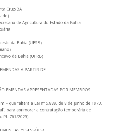
anta Cruz/BA
mado)
cretaria de Agricultura do Estado da Bahia
cuária
oeste da Bahia (UESB)
aiano)
ôncavo da Bahia (UFRB)
EMENDAS A PARTIR DE
RÃO EMENDAS APRESENTADAS POR MEMBROS
– que “altera a Lei nº 5.889, de 8 de junho de 1973,
al”, para aprimorar a contratação temporária de
do: PL 761/2025)
EMENDAS (5 SESSÕES)