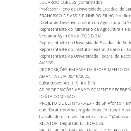
EDUARDO EGROSS (confirmado)
Professor Pleno da Universidade Estadual de S
FRANCISCO DE ASSIS PINHEIRO FILHO (confir
Diretor de Desenvolvimento da Agricultura da Se
Representante do Ministério da Agricultura e Pe
Vereador Ryan Costa (PODE-BA)
Representante da Universidade Estadual do Sud
Representante do Instituto Federal Baiano (IF B
Representante da Universidade Federal do Rec
AVISOS
PROPOSIÇÕES EM FASE DE RECEBIMENTO DE 
AMANHÃ (DIA 30/10/2025)
Substitutivo (Art. 119, II e §1º)
AS PROPOSIÇÕES ABAIXO SOMENTE RECEBE
DESTA COMISSÃO
PROJETO DE LEI Nº 676/25 – do Sr. Afonso Hamm 
que “Estatui normas reguladoras do trabalho rur
trabalhadores rurais durante a safra. ” (Apensa
RELATOR: Deputado ELI BORGES.
PROPOSIÇÕES EM FASE DE RECEBIMENTO DE 