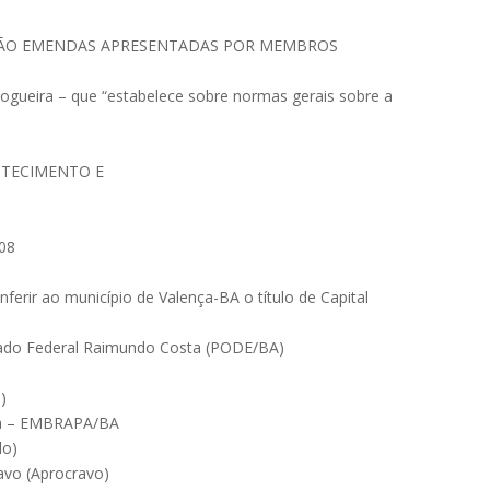
RÃO EMENDAS APRESENTADAS POR MEMBROS
ogueira – que “estabelece sobre normas gerais sobre a
STECIMENTO E
 08
erir ao município de Valença-BA o título de Capital
tado Federal Raimundo Costa (PODE/BA)
)
ura – EMBRAPA/BA
do)
avo (Aprocravo)