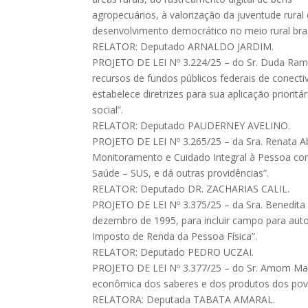
agropecuários, à valorização da juventude rura
desenvolvimento democrático no meio rural brasi
RELATOR: Deputado ARNALDO JARDIM.
PROJETO DE LEI Nº 3.224/25 – do Sr. Duda Ram
recursos de fundos públicos federais de conecti
estabelece diretrizes para sua aplicação prioritá
social”.
RELATOR: Deputado PAUDERNEY AVELINO.
PROJETO DE LEI Nº 3.265/25 – da Sra. Renata Abr
Monitoramento e Cuidado Integral à Pessoa com
Saúde – SUS, e dá outras providências”.
RELATOR: Deputado DR. ZACHARIAS CALIL.
PROJETO DE LEI Nº 3.375/25 – da Sra. Benedita da
dezembro de 1995, para incluir campo para auto
Imposto de Renda da Pessoa Física”.
RELATOR: Deputado PEDRO UCZAI.
PROJETO DE LEI Nº 3.377/25 – do Sr. Amom Mand
econômica dos saberes e dos produtos dos povo
RELATORA: Deputada TABATA AMARAL.