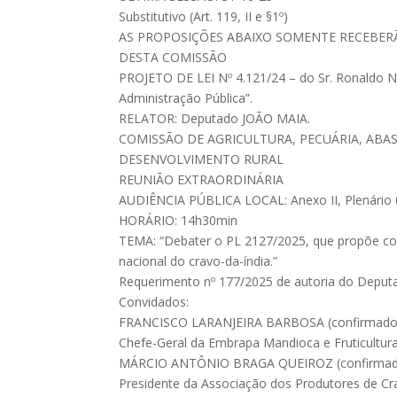
Substitutivo (Art. 119, II e §1º)
AS PROPOSIÇÕES ABAIXO SOMENTE RECEBE
DESTA COMISSÃO
PROJETO DE LEI Nº 4.121/24 – do Sr. Ronaldo N
Administração Pública”.
RELATOR: Deputado JOÃO MAIA.
COMISSÃO DE AGRICULTURA, PECUÁRIA, ABA
DESENVOLVIMENTO RURAL
REUNIÃO EXTRAORDINÁRIA
AUDIÊNCIA PÚBLICA LOCAL: Anexo II, Plenário
HORÁRIO: 14h30min
TEMA: “Debater o PL 2127/2025, que propõe conf
nacional do cravo-da-índia.”
Requerimento nº 177/2025 de autoria do Depu
Convidados:
FRANCISCO LARANJEIRA BARBOSA (confirmado
Chefe-Geral da Embrapa Mandioca e Fruticult
MÁRCIO ANTÔNIO BRAGA QUEIROZ (confirma
Presidente da Associação dos Produtores de Cr