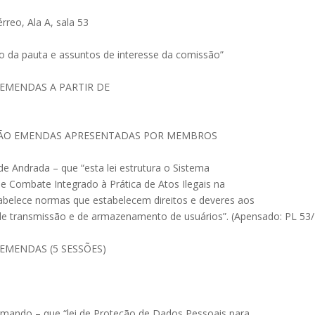
rreo, Ala A, sala 53
ão da pauta e assuntos de interesse da comissão”
EMENDAS A PARTIR DE
RÃO EMENDAS APRESENTADAS POR MEMBROS
e Andrada – que “esta lei estrutura o Sistema
 e Combate Integrado à Prática de Atos Ilegais na
estabelece normas que estabelecem direitos e deveres aos
t de transmissão e de armazenamento de usuários”. (Apensado: PL 53
EMENDAS (5 SESSÕES)
rmando – que “lei de Proteção de Dados Pessoais para