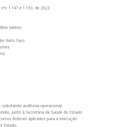
 nºs 1.147 e 1.153, de 2022
ínio Valério
dor Beto Faro
Gomes
rio
 solicitando auditoria operacional
União, junto à Secretaria de Saúde do Estado
cursos federais aplicados para a execução
le Estado.