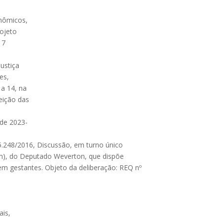
onômicos,
rojeto
 7
Justiça
es,
 a 14, na
jeição das
 de 2023-
 5.248/2016, Discussão, em turno único
), do Deputado Weverton, que dispõe
em gestantes. Objeto da deliberação: REQ nº
ais,