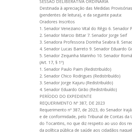
SESSÃO DELIBERATIVA ORDINÁRIA
Destinada à apreciação das Medidas Provisórias
(pendentes de leitura), e da seguinte pauta:
Oradores Inscritos
1. Senador Veneziano Vital do Rêgo 6. Senador Pl
2. Senador Marcio Bittar 7. Senador Jorge Seif
3. Senadora Professora Dorinha Seabra 8. Sena
4. Senador Lucas Barreto 9. Senador Eduardo 
5. Senador Zequinha Marinho 10. Senador Romá
(Art. 17, § 1º)
1. Senador Paulo Paim (Redistribuído)
2. Senador Chico Rodrigues (Redistribuído)
3. Senador Jorge Kajuru (Redistribuído)
4. Senador Eduardo Girão (Redistribuído)
PERÍODO DO EXPEDIENTE
REQUERIMENTO Nº 387, DE 2023
Requerimento nº 387, de 2023, do Senador Irajá,
e de conformidade, pelo Tribunal de Contas da 
do Tocantins, no que diz respeito ao uso dos re
da política pública de saúde aos cidadãos naque