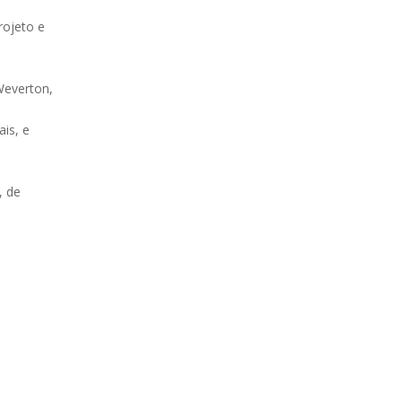
rojeto e
 Weverton,
is, e
, de