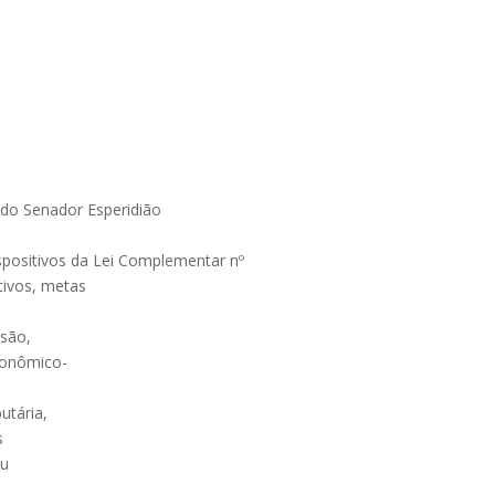
do Senador Esperidião
positivos da Lei Complementar nº
tivos, metas
são,
econômico-
utária,
s
ou