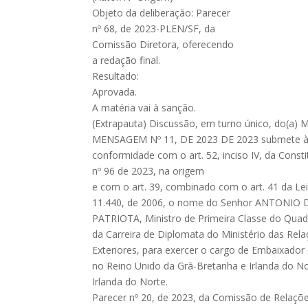
Objeto da deliberação: Parecer
nº 68, de 2023-PLEN/SF, da
Comissão Diretora, oferecendo
a redação final.
Resultado:
Aprovada.
A matéria vai à sanção.
(Extrapauta) Discussão, em turno único, do(a)
MENSAGEM Nº 11, DE 2023 DE 2023 submete à 
conformidade com o art. 52, inciso IV, da Consti
nº 96 de 2023, na origem
e com o art. 39, combinado com o art. 41 da Lei
11.440, de 2006, o nome do Senhor ANTONIO D
PATRIOTA, Ministro de Primeira Classe do Quad
da Carreira de Diplomata do Ministério das Rela
Exteriores, para exercer o cargo de Embaixador 
no Reino Unido da Grã-Bretanha e Irlanda do No
Irlanda do Norte.
Parecer nº 20, de 2023, da Comissão de Relaçõ