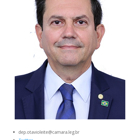
dep.otavioleite@camara.leg.br