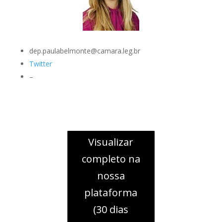
dep.paulabelmonte@camara.leg.br
Twitter
–
Visualizar
completo na
nossa
plataforma
(30 dias