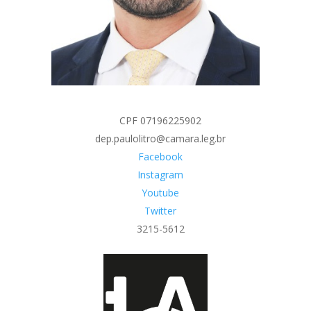
CPF 07196225902
dep.paulolitro@camara.leg.br
Facebook
Instagram
Youtube
Twitter
3215-5612