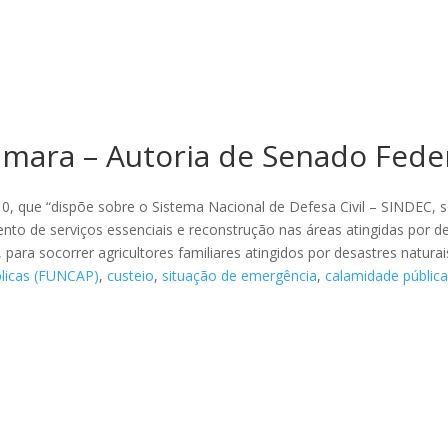
mara – Autoria de Senado Fede
10, que “dispõe sobre o Sistema Nacional de Defesa Civil – SINDEC, 
mento de serviços essenciais e reconstrução nas áreas atingidas por d
 para socorrer agricultores familiares atingidos por desastres naturai
blicas (FUNCAP)
,
custeio
,
situação de emergência
,
calamidade públic