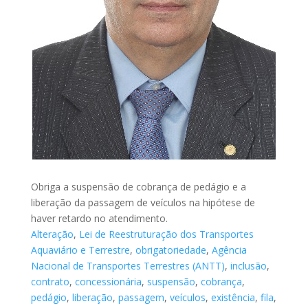
Obriga a suspensão de cobrança de pedágio e a
liberação da passagem de veículos na hipótese de
haver retardo no atendimento.
Alteração
,
Lei de Reestruturação dos Transportes
Aquaviário e Terrestre
,
obrigatoriedade
,
Agência
Nacional de Transportes Terrestres (ANTT)
,
inclusão
,
contrato
,
concessionária
,
suspensão
,
cobrança
,
pedágio
,
liberação
,
passagem
,
veículos
,
existência
,
fila
,