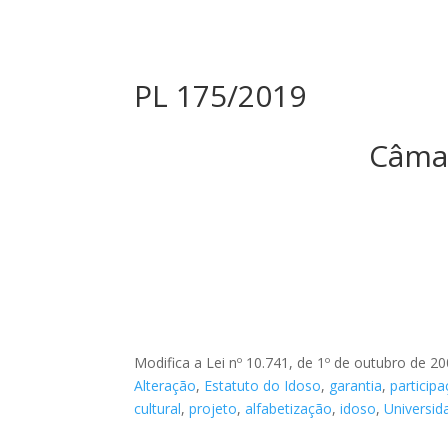
PL 175/2019
Câma
Modifica a Lei nº 10.741, de 1º de outubro de 200
Alteração
,
Estatuto do Idoso
,
garantia
,
particip
cultural
,
projeto
,
alfabetização
,
idoso
,
Universid