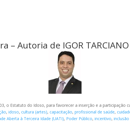
ra – Autoria de IGOR TARCIANO
3, o Estatuto do Idoso, para favorecer a inserção e a participação cul
ação
,
idoso
,
cultura (artes)
,
capacitação
,
profissional de saúde
,
cuidad
ade Aberta à Terceira Idade (UATI)
,
Poder Público
,
incentivo
,
inclusão 