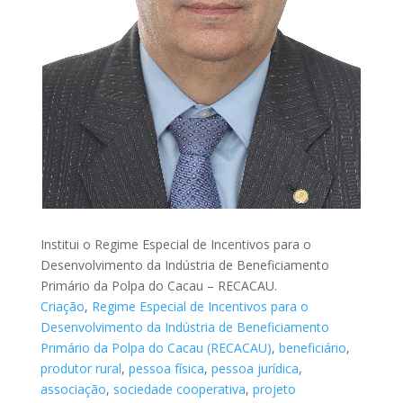
Institui o Regime Especial de Incentivos para o
Desenvolvimento da Indústria de Beneficiamento
Primário da Polpa do Cacau – RECACAU.
Criação
,
Regime Especial de Incentivos para o
Desenvolvimento da Indústria de Beneficiamento
Primário da Polpa do Cacau (RECACAU)
,
beneficiário
,
produtor rural
,
pessoa física
,
pessoa jurídica
,
associação
,
sociedade cooperativa
,
projeto