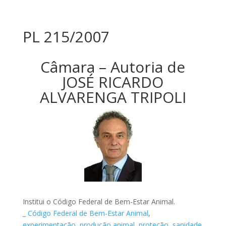
PL 215/2007
Câmara – Autoria de
JOSÉ RICARDO
ALVARENGA TRIPOLI
Institui o Código Federal de Bem-Estar Animal.
_ Código Federal de Bem-Estar Animal
,
experimentação
,
produção animal
,
proteção
,
sanidade