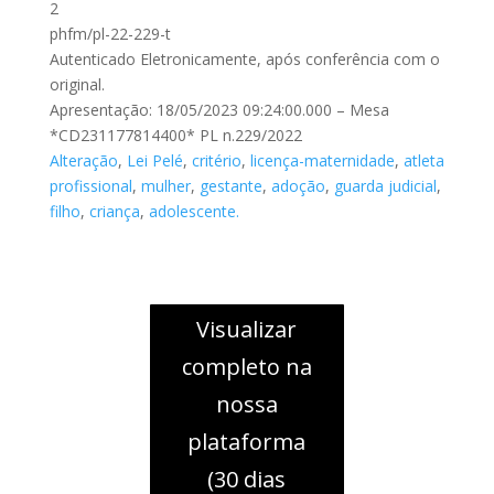
2
phfm/pl-22-229-t
Autenticado Eletronicamente, após conferência com o
original.
Apresentação: 18/05/2023 09:24:00.000 – Mesa
*CD231177814400* PL n.229/2022
Alteração
,
Lei Pelé
,
critério
,
licença-maternidade
,
atleta
profissional
,
mulher
,
gestante
,
adoção
,
guarda judicial
,
filho
,
criança
,
adolescente.
Visualizar
completo na
nossa
plataforma
(30 dias