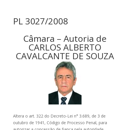
PL 3027/2008
Câmara – Autoria de
CARLOS ALBERTO
CAVALCANTE DE SOUZA
Altera o art. 322 do Decreto-Lei n° 3.689, de 3 de
outubro de 1941, Código de Processo Penal, para
autorizar a concessão de fiança pela autoridade