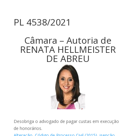
PL 4538/2021
Câmara – Autoria de
RENATA HELLMEISTER
DE ABREU
Desobriga o advogado de pagar custas em execução
de honorários.
Alteração
,
Código de Processo Civil (2015)
,
isenção
,