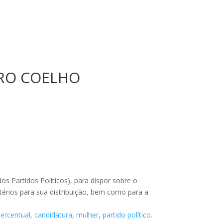
TRO COELHO
dos Partidos Políticos), para dispor sobre o
térios para sua distribuição, bem como para a
percentual
,
candidatura
,
mulher
,
partido político.