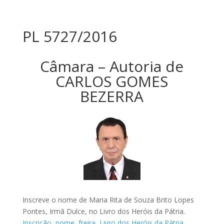
PL 5727/2016
Câmara – Autoria de
CARLOS GOMES
BEZERRA
Inscreve o nome de Maria Rita de Souza Brito Lopes
Pontes, Irmã Dulce, no Livro dos Heróis da Pátria.
Inscrição
,
nome
,
freira
,
Livro dos Heróis da Pátria.