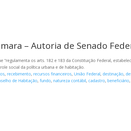
mara – Autoria de Senado Fede
ue “regulamenta os arts. 182 e 183 da Constituição Federal, estabelece
role social da política urbana e de habitação.
ios
,
recebimento
,
recursos financeiros
,
União Federal
,
destinação
,
de
selho de Habitação
,
fundo
,
natureza contábil
,
cadastro
,
beneficiário