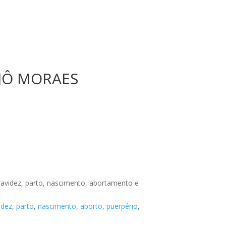
 JÔ MORAES
gravidez, parto, nascimento, abortamento e
idez
,
parto
,
nascimento
,
aborto
,
puerpério
,