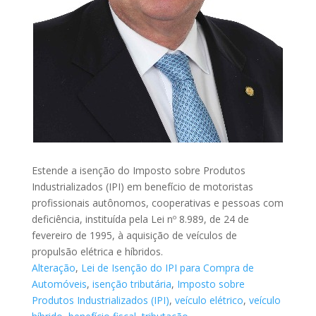
Estende a isenção do Imposto sobre Produtos
Industrializados (IPI) em benefício de motoristas
profissionais autônomos, cooperativas e pessoas com
deficiência, instituída pela Lei nº 8.989, de 24 de
fevereiro de 1995, à aquisição de veículos de
propulsão elétrica e híbridos.
Alteração
,
Lei de Isenção do IPI para Compra de
Automóveis
,
isenção tributária
,
Imposto sobre
Produtos Industrializados (IPI)
,
veículo elétrico
,
veículo