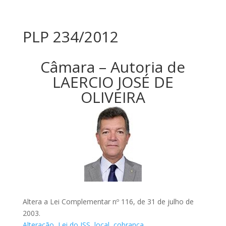
PLP 234/2012
Câmara – Autoria de
LAERCIO JOSÉ DE
OLIVEIRA
Altera a Lei Complementar nº 116, de 31 de julho de
2003.
Alteração
,
Lei do ISS
,
local
,
cobrança
,