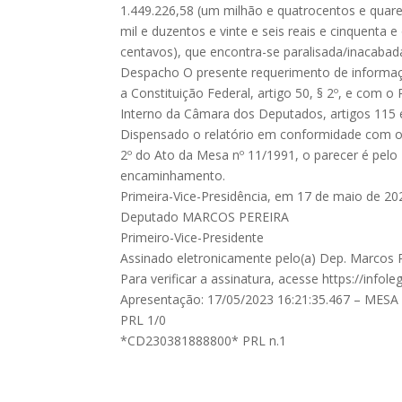
1.449.226,58 (um milhão e quatrocentos e quar
mil e duzentos e vinte e seis reais e cinquenta e
centavos), que encontra-se paralisada/inacabad
Despacho O presente requerimento de informa
a Constituição Federal, artigo 50, § 2º, e com 
Interno da Câmara dos Deputados, artigos 115 
Dispensado o relatório em conformidade com o 
2º do Ato da Mesa nº 11/1991, o parecer é pelo
encaminhamento.
Primeira-Vice-Presidência, em 17 de maio de 20
Deputado MARCOS PEREIRA
Primeiro-Vice-Presidente
Assinado eletronicamente pelo(a) Dep. Marcos 
Para verificar a assinatura, acesse https://inf
Apresentação: 17/05/2023 16:21:35.467 – MESA
PRL 1/0
*CD230381888800* PRL n.1