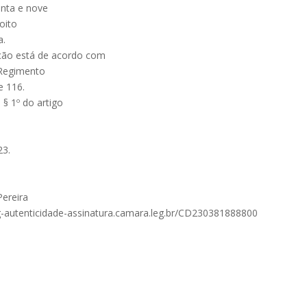
enta e nove
 oito
a.
ção está de acordo com
o Regimento
e 116.
§ 1º do artigo
23.
Pereira
oleg-autenticidade-assinatura.camara.leg.br/CD230381888800