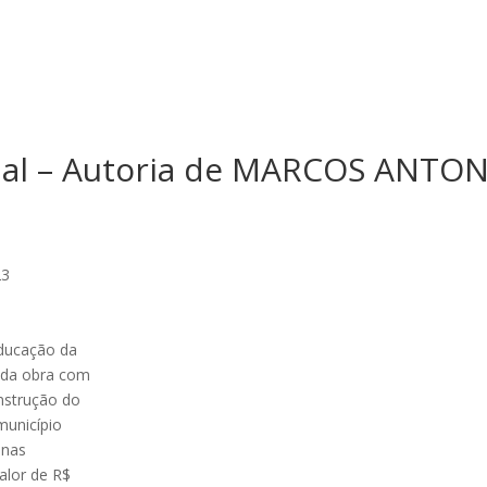
cial – Autoria de MARCOS ANTO
23
Educação da
o da obra com
onstrução do
unicípio
onas
alor de R$