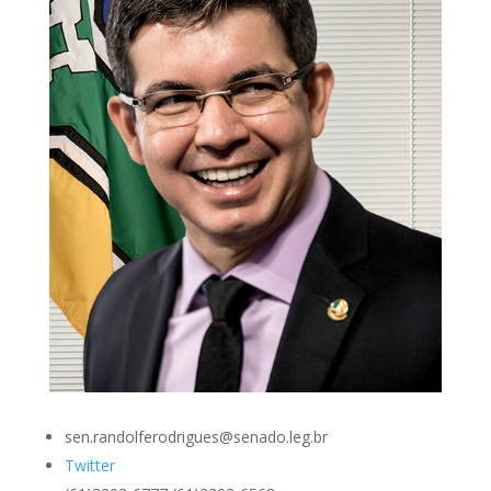
sen.randolferodrigues@senado.leg.br
Twitter