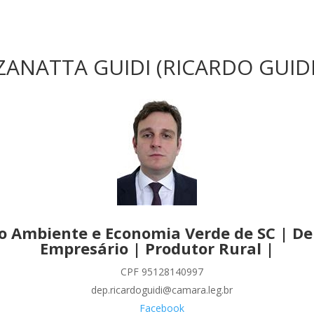
NATTA GUIDI (RICARDO GUIDI)
io Ambiente e Economia Verde de SC | De
Empresário | Produtor Rural |
CPF 95128140997
dep.ricardoguidi@camara.leg.br
Facebook