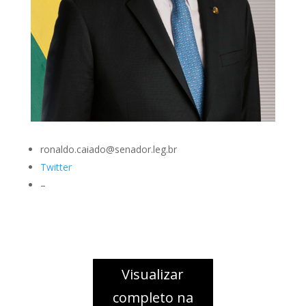
ronaldo.caiado@senador.leg.br
Twitter
–
Visualizar
completo na