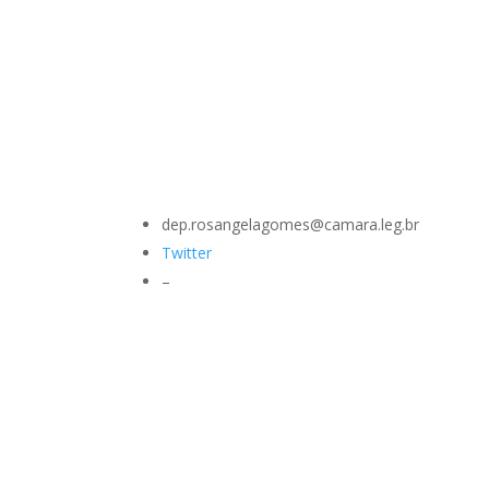
dep.rosangelagomes@camara.leg.br
Twitter
–