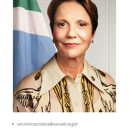
sen.terezacristina@senado.leg.br