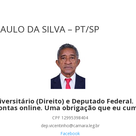
ULO DA SILVA – PT/SP
versitário (Direito) e Deputado Federal.
ontas online. Uma obrigação que eu cu
CPF 12995398404
dep.vicentinho@camara.leg.br
Facebook