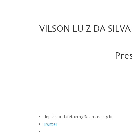
VILSON LUIZ DA SILVA
Pre
dep.vilsondafetaemg@camara.leg.br
Twitter
–