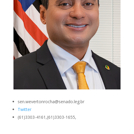
sen.wevertonrocha@senado.leg.br
Twitter
(61)3303-4161,(61)3303-1655,