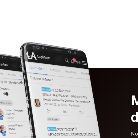
M
d
No