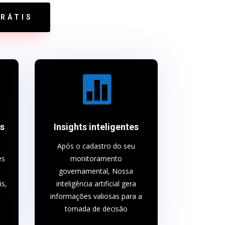
RÁTIS

rs
Insights inteligentes
Após o cadastro do seu
es
monitoramento
governamental, Nossa
is,
inteligência artificial gera
informações valiosas para a
tomada de decisão