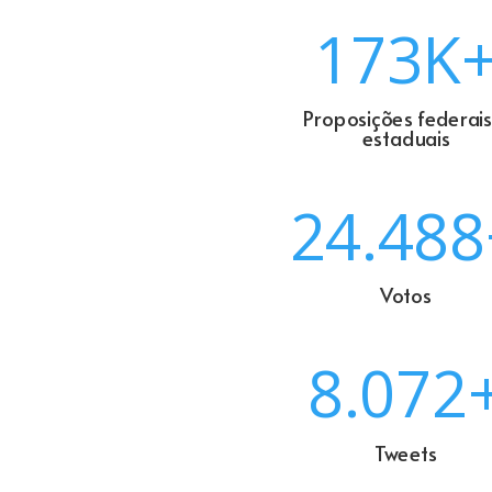
173K
Proposições federais
estaduais
24.488
Votos
8.072
Tweets