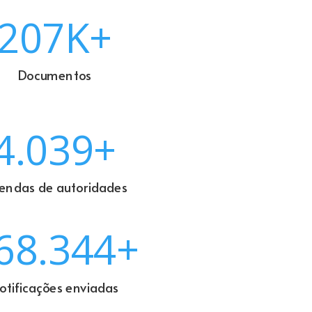
207K+
Documentos
4.039+
endas de autoridades
68.344+
otificações enviadas