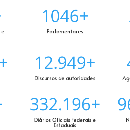
+
1046+
 e
Parlamentares
+
12.949+
Discursos de autoridades
Ag
+
332.196+
9
Diários Oficiais Federais e
N
Estaduais