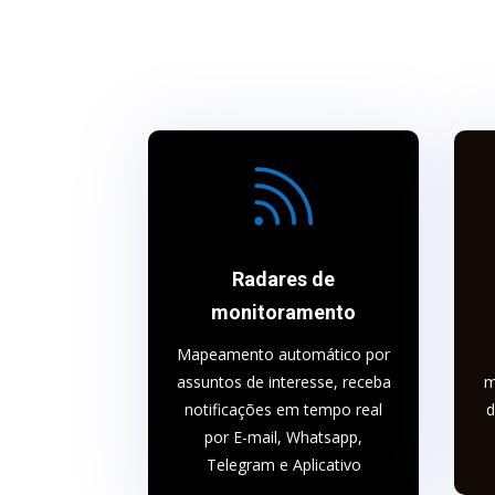

Radares de
monitoramento
Mapeamento automático por
assuntos de interesse, receba
m
notificações em tempo real
d
por E-mail, Whatsapp,
Telegram e Aplicativo