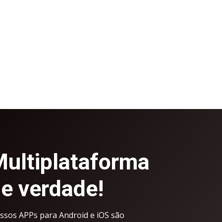
ultiplataforma
e verdade!
ssos APPs para Android e iOS são